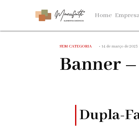
Home
Empres
SEM CATEGORIA
•
14 de março de 2023
Banner –
Dupla-F