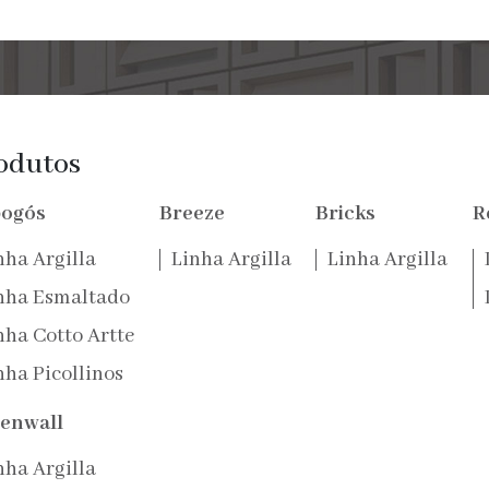
odutos
ogós
Breeze
Bricks
R
nha Argilla
Linha Argilla
Linha Argilla
nha Esmaltado
nha Cotto Artte
nha Picollinos
enwall
nha Argilla