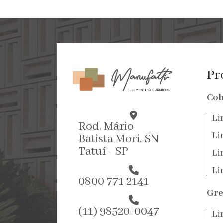
Pr
Cob
Li
Rod. Mário
Li
Batista Mori, SN
Tatuí - SP
Li
Li
0800 771 2141
Gre
(11) 98520-0047
Li