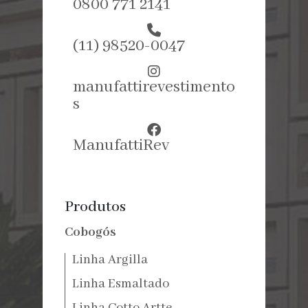
0800 771 2141
(11) 98520-0047
manufattirevestimento
s
ManufattiRev
Produtos
Cobogós
Linha Argilla
Linha Esmaltado
Linha Cotto Artte