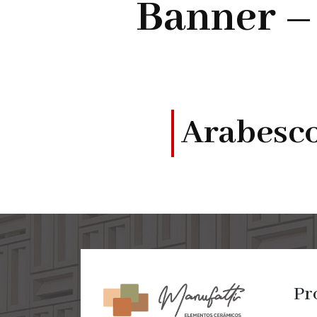
Banner –
Arabesc
Pr