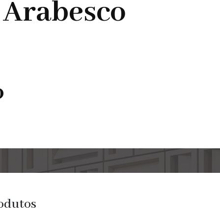
 Arabesco
o
odutos