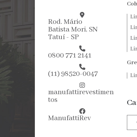
Cob
Li
Rod. Mário
Li
Batista Mori, SN
Tatuí - SP
Li
Li
0800 771 2141
Gre
(11) 98520-0047
Li
manufattirevestimen
tos
Ca
ManufattiRev